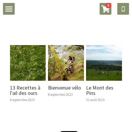
×
0
LES CATÉGORIES DE LA BOUTIQUE
Chambre
Toutes les catégories
Suite
Piscine
Jardin
Tarif
13 Recettes à
Bienvenue vélo
Le Mont des
l'ail des ours
Pins
8 septembre 2023
Réserver
8 septembre 2023
31 août 2023
Actualités