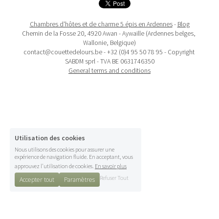
Randonnées
Chambres d'hôtes et de charme 5 épis en Ardennes
 - 
Blog
Activités
Chemin de la Fosse 20, 4920 Awan - Aywaille (Ardennes belges, 
Wallonie, Belgique)
Contact
contact@couettedelours.be - +32 (0)4 95 50 78 95 - Copyright 
SABDM sprl - TVA BE 0631746350
General terms and conditions
Shop
L'Ours
Blog
Utilisation des cookies
Nous utilisons des cookies pour assurer une
expérience de navigation fluide. En acceptant, vous
approuvez l'utilisation de cookies.
En savoir plus
Refuser Tout
Accepter tout
Paramètres