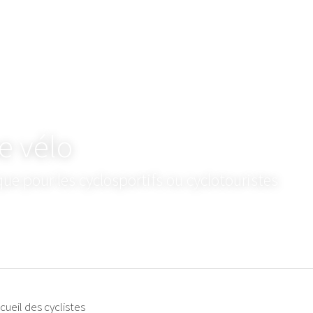
e vélo
que pour les cyclosportifs ou cyclotouristes
cueil des cyclistes