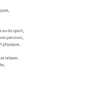
iques,
e ou du sport,
vos parcours,
rt physique,
se relaxer,
te,