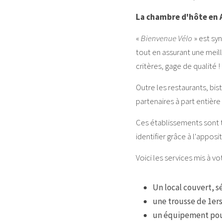
La chambre d'hôte en Ar
« 
Bienvenue Vélo
 » est s
tout en assurant une meill
critères, gage de qualité !
Outre les restaurants, bis
partenaires à part entièr
Ces établissements sont t
identifier grâce à l'apposi
Voici les services mis à vo
Un local couvert, s
une trousse de 1ers 
un équipement pour 