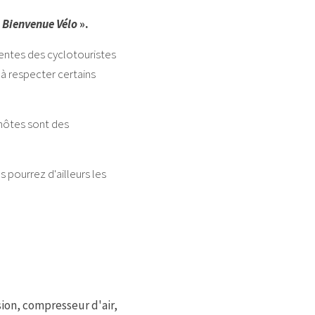
 
Bienvenue Vélo
 ».
entes des cyclotouristes 
à respecter certains 
hôtes sont des 
pourrez d'ailleurs les 
on, compresseur d'air, 