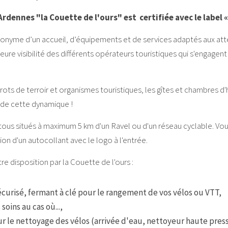
dennes "la Couette de l'ours" est  certifiée avec le label «
ynonyme d’un accueil, d’équipements et de services adaptés aux att
eure visibilité des différents opérateurs touristiques qui s'engagent 
trots de terroir et organismes touristiques, les gîtes et chambres d'
e de cette dynamique !
ous situés à maximum 5 km d'un Ravel ou d'un réseau cyclable. Vous 
tion d'un autocollant avec le logo à l'entrée.
tre disposition par la Couette de l'ours :
écurisé, fermant à clé pour le rangement de vos vélos ou VTT,
soins au cas où...,
le nettoyage des vélos (arrivée d'eau, nettoyeur haute pressi