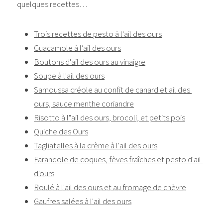
quelques recettes…
Trois recettes de pesto à l'ail des ours
Guacamole à l’ail des ours
Boutons d'ail des ours au vinaigre
Soupe à l'ail des ours
Samoussa créole au confit de canard et ail des 
ours, sauce menthe coriandre
Risotto à l"ail des ours, brocoli, et petits pois
Quiche des Ours
Tagliatelles à la crème à l'ail des ours
Farandole de coques, fèves fraîches et pesto d'ail 
d'ours
Roulé à l'ail des ours et au fromage de chèvre
Gaufres salées à l'ail des ours